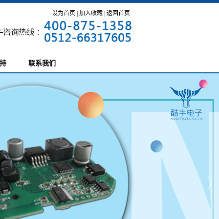
设为首页
|
加入收藏 |
返回首页
持
联系我们