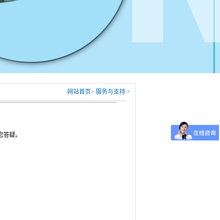
网站首页
>
服务与支持
>
您答疑。