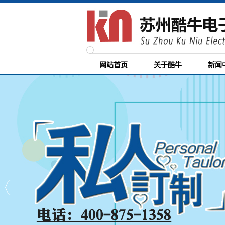
网站首页
关于酷牛
新闻